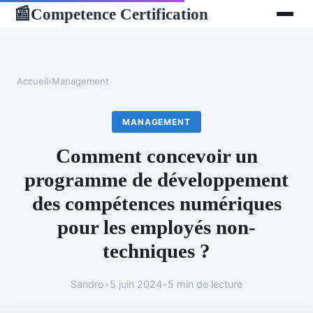
Competence Certification
📰
Accueil
›
Management
MANAGEMENT
Comment concevoir un
programme de développement
des compétences numériques
pour les employés non-
techniques ?
Sandro
•
5 juin 2024
•
5 min de lecture