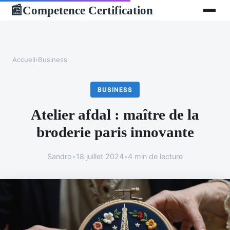
Competence Certification
📰
Accueil
›
Business
BUSINESS
Atelier afdal : maître de la
broderie paris innovante
Sandro
•
18 juillet 2024
•
4 min de lecture