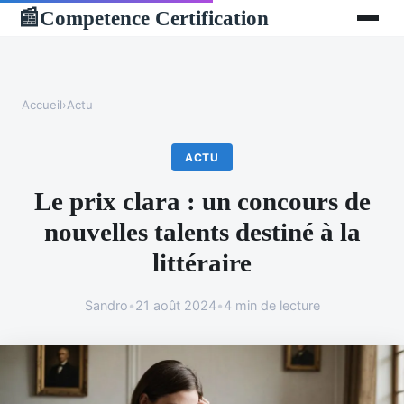
Competence Certification
📰
Accueil
›
Actu
ACTU
Le prix clara : un concours de
nouvelles talents destiné à la
littéraire
Sandro
•
21 août 2024
•
4 min de lecture