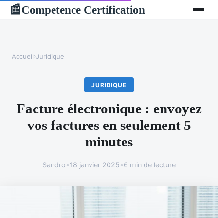
Competence Certification
📰
Accueil
›
Juridique
JURIDIQUE
Facture électronique : envoyez
vos factures en seulement 5
minutes
Sandro
•
18 janvier 2025
•
6 min de lecture