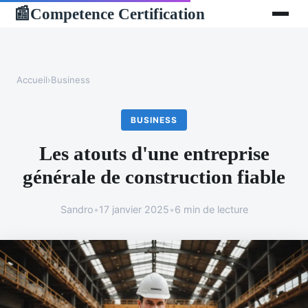
Competence Certification
📰
Accueil
›
Business
BUSINESS
Les atouts d'une entreprise
générale de construction fiable
Sandro
•
17 janvier 2025
•
6 min de lecture