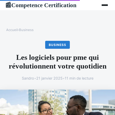
Competence Certification
📰
Accueil
›
Business
BUSINESS
Les logiciels pour pme qui
révolutionnent votre quotidien
Sandro
•
21 janvier 2025
•
11 min de lecture